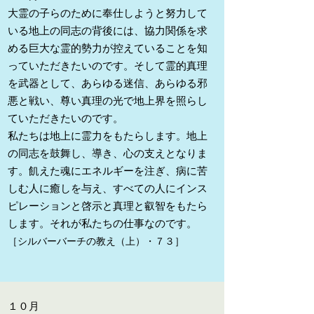
大霊の子らのために奉仕しようと努力して
いる地上の同志の背後には、協力関係を求
める巨大な霊的勢力が控えていることを知
っていただきたいのです。そして霊的真理
を武器として、あらゆる迷信、あらゆる邪
悪と戦い、尊い真理の光で地上界を照らし
ていただきたいのです。
私たちは地上に霊力をもたらします。地上
の同志を鼓舞し、導き、心の支えとなりま
す。飢えた魂にエネルギーを注ぎ、病に苦
しむ人に癒しを与え、すべての人にインス
ピレーションと啓示と真理と叡智をもたら
します。それが私たちの仕事なのです。
［シルバーバーチの教え（上）・７３］
​１０
月