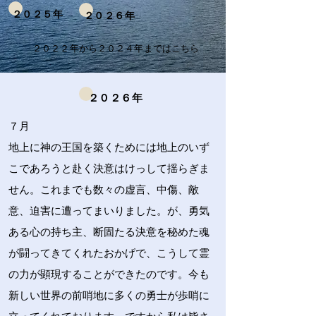
２０２５年
​２０２６年
２０２２年から２０２４年まではこちら
​２０２６年
７月
地上に神の王国を築くためには地上のいず
こであろうと赴く決意はけっして揺らぎま
せん。これまでも数々の虚言、中傷、敵
意、迫害に遭ってまいりました。が、勇気
ある心の持ち主、断固たる決意を秘めた魂
が闘ってきてくれたおかげで、こうして霊
の力が顕現することができたのです。今も
新しい世界の前哨地に多くの勇士が歩哨に