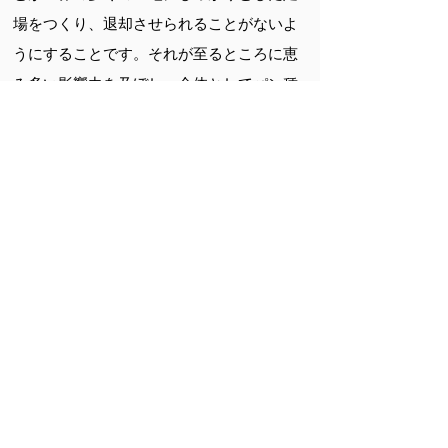
場をつくり、退却させられることがないよ
うにすることです。それが至るところに恵
み多い影響力を及ぼし、全体としてパン種
の働きをしつづけます。その影響力が浸透
するにつれて暗闇と無知と愚行と蛮行を追
い払い、地上世界を汚している醜悪と邪悪
を駆逐していくことでしょう。明るい希望
と楽観の根拠がいつでも十分に揃っている
のです。なぜなら大霊の働きの休む時はな
いからです。
［シルバーバーチの霊訓・１１－１６７］
５月
無限の知性が考案した摂理の働きを阻止で
きるものは何一つ存在しません。人生のす
べての相を支配している永遠の霊的原理を